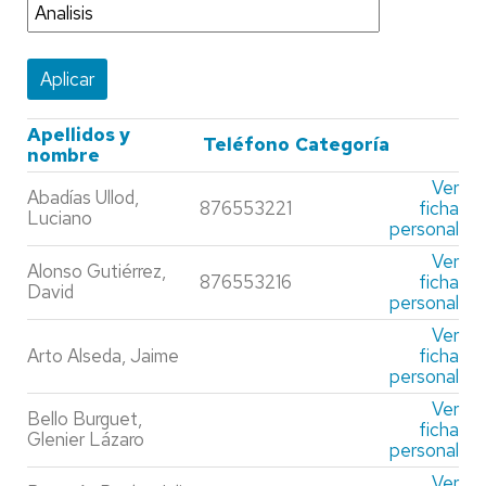
Apellidos y
Teléfono
Categoría
nombre
Ver
Abadías Ullod,
876553221
ficha
Luciano
personal
Ver
Alonso Gutiérrez,
876553216
ficha
David
personal
Ver
Arto Alseda, Jaime
ficha
personal
Ver
Bello Burguet,
ficha
Glenier Lázaro
personal
Ver