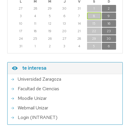
L
M
M
J
V
S
D
27
28
29
30
31
1
2
3
4
5
6
7
8
9
10
11
12
13
14
15
16
17
18
19
20
21
22
23
24
25
26
27
28
29
30
31
1
2
3
4
5
6
te interesa
Universidad Zaragoza
Facultad de Ciencias
Moodle Unizar
Webmail Unizar
Login (INTRANET)