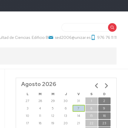
Buscar
ultad de Ciencias. Edificio B
sed2006@unizar.es
976 76 11 11
Agosto 2026
Paginación
L
M
M
J
V
S
D
27
28
29
30
31
1
2
3
4
5
6
7
8
9
10
11
12
13
14
15
16
17
18
19
20
21
22
23