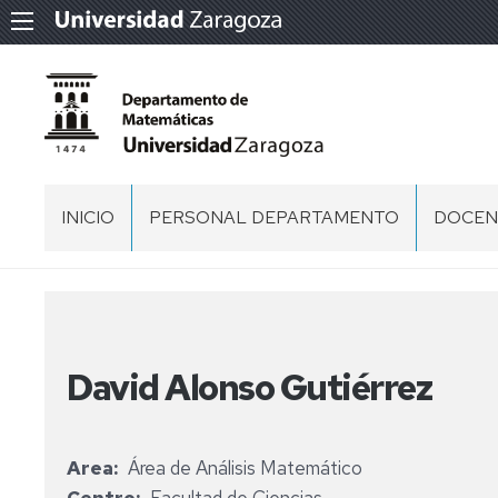
INICIO
PERSONAL DEPARTAMENTO
DOCEN
DIRECCIÓN
DEPARTAMENTO
PERSONAL
TÉCNICO,
David Alonso Gutiérrez
DE
GESTIÓN
Y
DE
ADMINISTRACIÓN
Area
Área de Análisis Matemático
Y