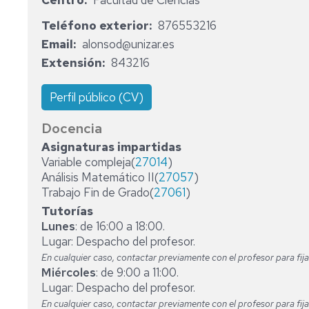
Centro
Facultad de Ciencias
SERVICIOS
Teléfono exterior
876553216
PERSONAL
ÁREA
Email
alonsod@unizar.es
DOCENTE
DE
Extensión
843216
E
ÁLGEBRA
INVESTIGADOR
ÁREA
Perfil público (CV)
DE
ANÁLISIS
Docencia
MATEMÁTICO
Asignaturas impartidas
Variable compleja(
ÁREA
27014
)
DE
Análisis Matemático II(
27057
)
DIDÁCTICA
Trabajo Fin de Grado(
27061
)
DE
Tutorías
LA
Lunes
: de 16:00 a 18:00.
MATEMÁTICAS
Lugar: Despacho del profesor.
En cualquier caso, contactar previamente con el profesor para fijar
ÁREA
Miércoles
: de 9:00 a 11:00.
DE
GEOMETRIA
Lugar: Despacho del profesor.
Y
En cualquier caso, contactar previamente con el profesor para fijar