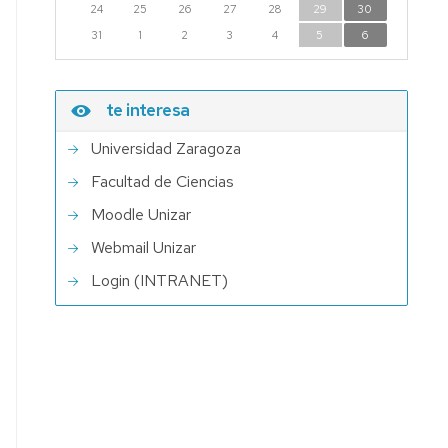
24
25
26
27
28
29
30
31
1
2
3
4
5
6
te interesa
Universidad Zaragoza
Facultad de Ciencias
Moodle Unizar
Webmail Unizar
Login (INTRANET)