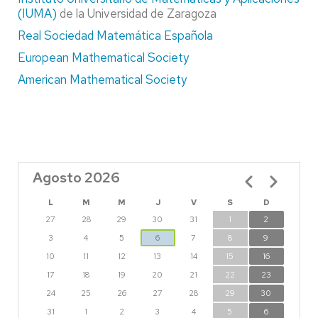
(IUMA)
de la Universidad de Zaragoza
Real Sociedad Matemática Española
European Mathematical Society
American Mathematical Society
Agosto 2026
Paginación
L
M
M
J
V
S
D
27
28
29
30
31
1
2
3
4
5
6
7
8
9
10
11
12
13
14
15
16
17
18
19
20
21
22
23
24
25
26
27
28
29
30
31
1
2
3
4
5
6