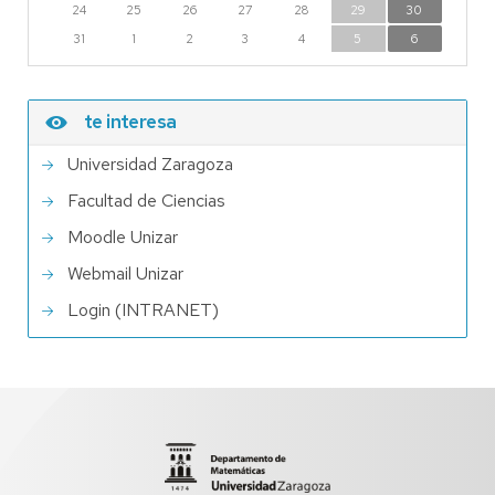
24
25
26
27
28
29
30
31
1
2
3
4
5
6
te interesa
Universidad Zaragoza
Facultad de Ciencias
Moodle Unizar
Webmail Unizar
Login (INTRANET)