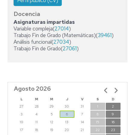
Perfil público (CV)
Docencia
Asignaturas impartidas
Variable compleja(
27014
)
Trabajo Fin de Grado (Matemáticas)(
39461
)
Análisis funcional(
27034
)
Trabajo Fin de Grado(
27061
)
Agosto 2026
Paginación
L
M
M
J
V
S
D
27
28
29
30
31
1
2
3
4
5
6
7
8
9
10
11
12
13
14
15
16
17
18
19
20
21
22
23