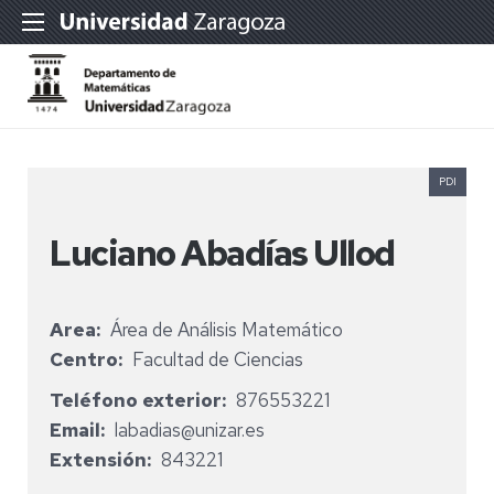
PDI
Luciano Abadías Ullod
Area
Área de Análisis Matemático
Centro
Facultad de Ciencias
Teléfono exterior
876553221
Email
labadias@unizar.es
Extensión
843221