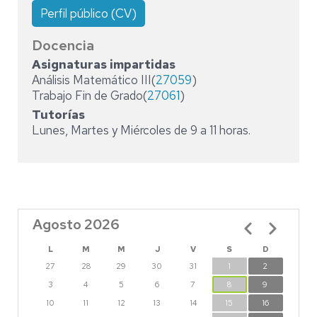
Perfil público (CV)
Docencia
Asignaturas impartidas
Análisis Matemático III(
27059
)
Trabajo Fin de Grado(
27061
)
Tutorías
Lunes, Martes y Miércoles de 9 a 11 horas.
Agosto 2026
Paginación
L
M
M
J
V
S
D
27
28
29
30
31
1
2
3
4
5
6
7
8
9
10
11
12
13
14
15
16