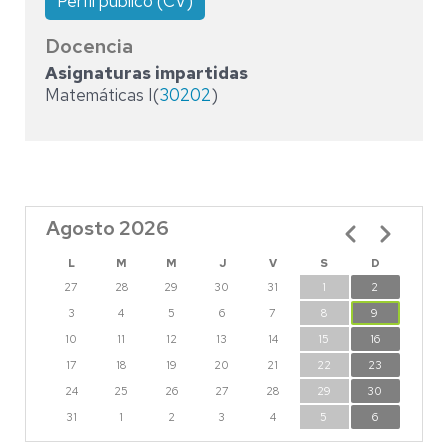
Perfil público (CV)
Docencia
Asignaturas impartidas
Matemáticas I(
30202
)
Agosto 2026
Paginación
L
M
M
J
V
S
D
27
28
29
30
31
1
2
3
4
5
6
7
8
9
10
11
12
13
14
15
16
17
18
19
20
21
22
23
24
25
26
27
28
29
30
31
1
2
3
4
5
6