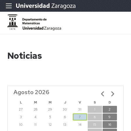
Noticias
Agosto 2026
Paginación
L
M
M
J
V
S
D
27
28
29
30
31
1
2
3
4
5
6
7
8
9
10
11
12
13
14
15
16