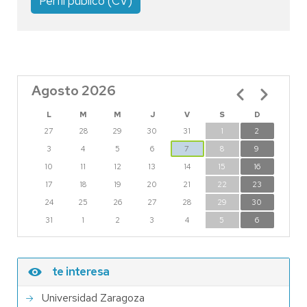
Perfil público (CV)
Agosto 2026
Paginación
L
M
M
J
V
S
D
27
28
29
30
31
1
2
3
4
5
6
7
8
9
10
11
12
13
14
15
16
17
18
19
20
21
22
23
24
25
26
27
28
29
30
31
1
2
3
4
5
6
te interesa
Universidad Zaragoza